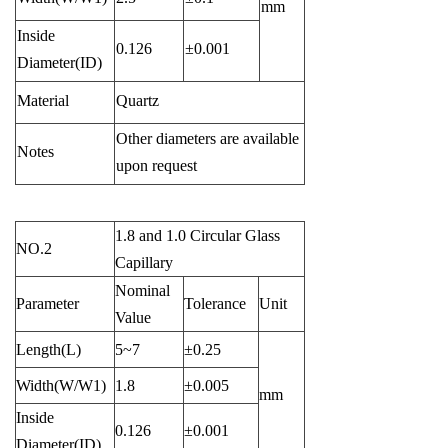
mm
Inside
0.126
±0.001
Diameter(ID)
Material
Quartz
Other diameters are available
Notes
upon request
1.8 and 1.0 Circular Glass
NO.2
Capillary
Nominal
Parameter
Tolerance
Unit
Value
Length(L)
5~7
±0.25
Width(W/W1)
1.8
±0.005
mm
Inside
0.126
±0.001
Diameter(ID)