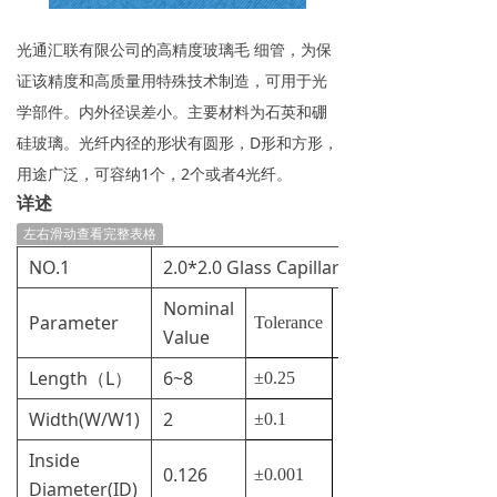
光通汇联有限公司的高精度玻璃毛 细管，为保
证该精度和高质量用特殊技术制造，可用于光
学部件。内外径误差小。主要材料为石英和硼
硅玻璃。光纤内径的形状有圆形，D形和方形，
用途广泛，可容纳1个，2个或者4光纤。
详述
左右滑动查看完整表格
NO.1
2.0*2.0 Glass Capillary
Nominal
Parameter
Tolerance
Unit
Value
Length（L）
6~8
±0.25
Width(W/W1)
2
±0.1
mm
Inside
0.126
±0.001
Diameter(ID)