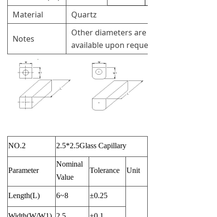
Material
Quartz
Other diameters are
Notes
available upon request
NO.2
2.5*2.5Glass Capillary
Nominal
Parameter
Tolerance
Unit
Value
Length(L)
6~8
±0.25
Width(W/W1)
2.5
±0.1