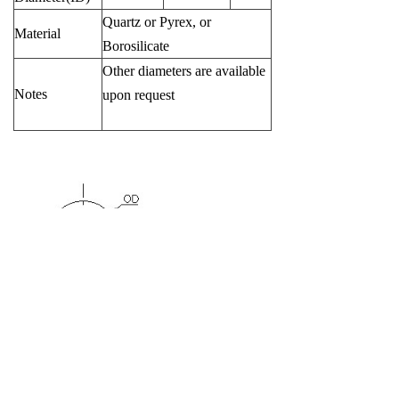
Quartz or Pyrex, or
Material
Borosilicate
Other diameters are available
Notes
upon request