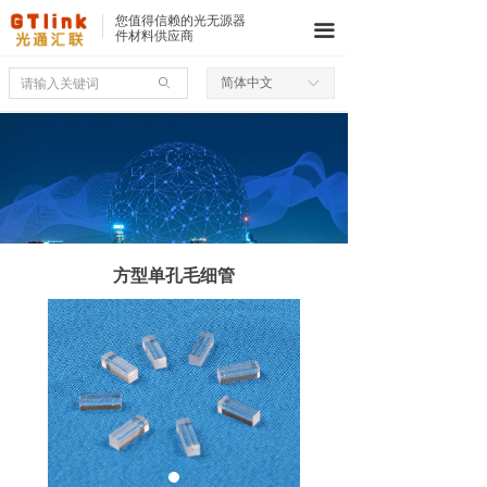
您值得信赖的光无源器
끀
件材料供应商
简体中文
ꄙ
ꀅ
方型单孔毛细管