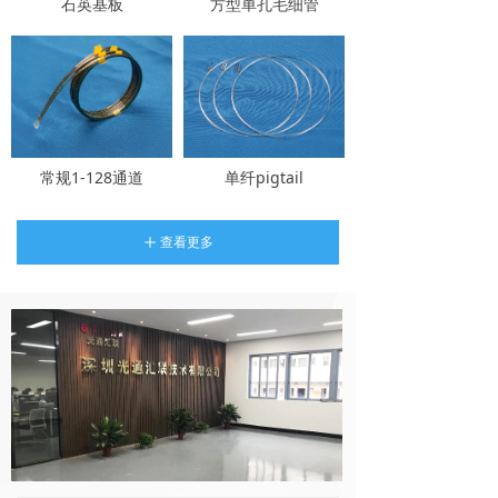
石英基板
方型单孔毛细管
常规1-128通道
单纤pigtail
查看更多
ꄸ