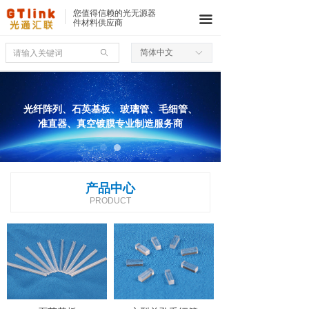
您值得信赖的光无源器
끀
件材料供应商
简体中文
ꄙ
ꀅ
光纤阵列、石英基板、玻璃管、毛细管、
准直器、真空镀膜
专业制造
服务商
产品中心
PRODUCT